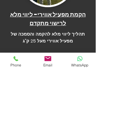
הקמת מפעיל אווירי- ליווי מלא
לרישוי מתקדם
תהליך ליווי מלא להקמה והסמכה של
מפעיל אווירי מעל 25 ק"ג
Phone
Email
WhatsApp
החניכים שלנו מספרים
״קורס היה ממצה, הידע המועבר היה מאוד
מקצועי ומקיף בעיני.״
-גאל ניסים
״מקצועי ולעניין.״
-אוהד יבקובסקי