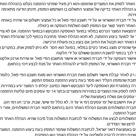
ת האתר לספק את המוצרים שהוזמנו והוא רק מעיד שפרטי ההזמנה נקלטו בהנהלת האתר
 הנהלת האתר בדיקה של אמצעי התשלום בו השתמש המזמין, תינתן הודעה מתאימה למ
רות.
ידי חברת האשראי או על ידי חשבון הפיי פאל או כל אמצעי תשלום אר שיהיה באותה ע
האתר תיצור קשר עם המזמין לשם השלמת העסקה או ביטולה.
ימצאות המוצר הנרכש במלאי במועד האספקה המבוקש ו/במועד ההזמנה. אם לא צויין, כ
 עד למועד ביצוע ההזמנה, לא תהא הנהלת האתר מחויבת בכפוף לכך שהנהלת האתר ת
אתר ו/או תבטל את החיוב אם בוצע בגין פעולת הרכישה.
 אף שהפריט מוצג באתר כקיים במלאי, בפועל הוא חסר ולא ניתן לספק אותו, במקרים
 לכך בכפוף להשבת הסכום ששולם על ידי הלקוח.
שור העסקה על ידי חברת האשראי או אישור מחשבון הפיי פאל או שירות ארנק אלקטרו
ידי חברת האשראי, על המזמין להודיע להנהלת האתר על מנת לבצע זיכוי בהתאם.
רק לאחר קבלת אישור תשלום מאת חברת האשראי ו/או מאת חשבון הפיי פאל, כלומר 
ובת שהמזמין הקליד ו/או מסר בעת ביצוע ההזמנה בטופס המקוון.
במסגרת זמן האספקה ליעד המבוקש ויעשה כמיטב יכולתו כי המוצר יגיע במהירות.
הנהלת האתר תפעל כמיטב יכולתה לספק את המוצרים במהירות והמוצרים ובתוך 14 ימ
את חישובם של ימי עסקים (ימי א’ עד ה’, לא כולל ימי שישי, שבת, ערבי חג וימי חג).
חברת המשלוחים מטעם הנהלת האתר הינם בהתאם לתנאי חברת המשלוחים, אזורי 
קבל ההזמנה.
 המשלוחים לבצע את המשלוח עד לכתובת המשלוח מכל סיבה שהיא. הנהלת האתר תוד
רצון שני הצדדים.
 באמצעות דואר ישראל, לכתובת המשלוח שמסר המזמין בעת ביצוע ההזמנה. המוצרים
ינם ניתנים לבקרה ולשליטה על ידי הנהלת האתר ו/או הספקים.