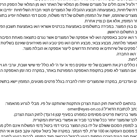
לעיל אינם חלים על מוצרים שאזלו מן המלאי של האתר ו/או מן המלאי של הספק הרלוו
ת שליחויות, באמצעותה תבוצע ההובלה של המוצרים תנאי חברת השליחויות יחייבו א
וצרים שהוזמנו, יושת על המזמין תשלום של דמי משלוח, סכום דמי המשלוח יופיע בתו
מזמין, אלא אם כן צויין אחרת.
 בגין המוצר. במכירה בתשלומים באמצעות בכרטיס אשראי ו/או באמצעות חשבון הפי
 התשלום הראשון.
ר ו/או עיכוב באספקה ו/או לאי אספקה של המוצרים אשר נגרם כתוצאה מאחת הסיבות 
 האמור מלחמה, מבצע צבאי, מבצע חרום ו/או נזקי טבע ו/או מאירועים שאינם בשליטת 
ספקים של שירותים או סחורות הדרושים לייצור אספקה או הובלת מוצר.
ו/או החברה.
חות.
וללים רק את חישובם של ימי עסקים (ימי א’ עד ה’ לא כולל ימי שישי ושבת, ערבי חג וימ
ר אם המוצר לא סופק בתקופת האספקה המפורטת באתר, במקרה כזה זמן האספקה הח
ם ועדכניים, במקרה שהמוצרים יחזרו לחברה בגלל פרטים מוטעים, המזמין יישא בתשלו
התאם להוראות חוק הגנת הצרכן והתקנות שהותקנו על פיו. מבלי לגרוע מהאמור:
כתב לכתובת הדוא”ל
omer@eyes-on.co.il
שת פריטים מסוימים כמפורט בסעיף קטן 14ג(ד) לחוק הגנת הצרכן.
לכך שהמוצר יוחזר ככל שהדבר סביר או אפשרי באריזתו המקורית.
מזמין הסכום ששולם על ידו בגין המוצר בניכוי דמי ביטול (דמי המשלוח אינם חלק ממח
בנפרד מההחזר) בשיעור של 5% מסכום העסקה או 100 ש”ח, לפי הנמוך. במקרה של ביטול עסקה עקב פגם א
אות חוק הגנת הצרכן נוספות בנוגע לביטול הרכישה מצד המזמין, לרבות בנוגע לחובה ל