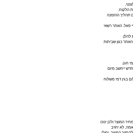
נטי.
ת הלקוח.
ם תהליך ההזמנה
י פאל. האתר רשאי
להלן:
האתר כגון שביתות
י חג).
דש ייחשב מיום
ם בגין דמי משלוח
יר המוצר ולכן ינוכו
ו אי התאמה, לא יחויב
החזיר המוצר, יחולו