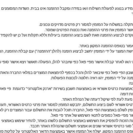
ידע בנוגע לפעולת השילוח ו/או במידה ומקבל ההזמנה אינו בבית. השדות המסומנים 
קלה במשלוח על המזמין למסור רק פרטים מדויקים ונכונים.
ר המזמין את פרטי ההזמנה ואת נכונות הפרטים שמסר.
וקדם לביצוע ההזמנה וזאת לשם ביצוע ההזמנה ביעילות וללא תקלות ועל כן יש להקפיד
אמור בטופס ההזמנה המקוון באתר.
ישת המוצר על ידי המזמין יחשב לביצוע הזמנה (להלן:”ההזמנה”) עם קבלת ההזמנה, ה
/או לאחר קבלת אישור מפיי פאל כפי שיובהר להלן, הפעולה תאושר ויצא אישור סופי ש
שבון הפיי פאל כפי שיבואר להלן והכל בכפוף להימצאות המוצרים במלאי החברה והאתר
ה על ידי המזמין, יהוו ראיה חלוטה לנכונות הפעולות.
נה
מצעות כרטיס אשראי או באמצעות חשבון בשירות “ארנק אלקטרוני” כדוגמת פיי פאל
ות דומה
ר, מעת לעת לפי שיקול דעתה של הנהלת האתר.
ס אשראי לשם ביצוע התשלום, יתבקש המזמין למסור את פרטי כרטיס האשראי, תעודת
מין לשלם באמצעות הפיי פאל, החברה תוכל לגבות את התשלום עבור המוצרים רק לא
ר מפיי-פאל כפופים לתנאי השימוש של אתר פיי פאל.
הזכות להפסיק את השימוש באמצעי התשלום כלשהו באתר, להתיר שימוש באמצעי ת
 סוגי כרטיסי אשראי שונים או אמצעי תשלום שהנהלת האתר תכבד.
ס ההזמנה המקוון, ישלח אל המזמין אישור באמצעות הדואר האלקטרוני על קליטת פרטי