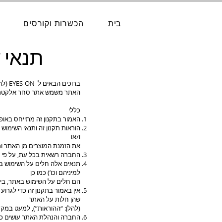
בית
הכשרות וקורסים
תנאי 
ברוכים הבאים ל EYES-ON (להלן: “האתר”). האתר מופעל ע”י רואי בן ענת (ע.מ: 200419042 (להלן: “הנהלת האתר” או “החברה”).
האתר משמש אתר סחר אלקטרוני א
כללי
האמור בתקנון זה מתייחס באופן 
הוראות תקנון זה ותנאי השימו
ו/או
את הזמנת המוצרים מן האתר ומ
החברה רשאית בכל עת, על פי ש
תנאים אלה חלים על השימוש בא
למיניהם וכו’) כמו כן
הם חלים על השימוש באתר, בין
שהן חלות על האתר
(להלן: “ההוראות”), למעט במ
החברה והנהלת האתר עושים כמי