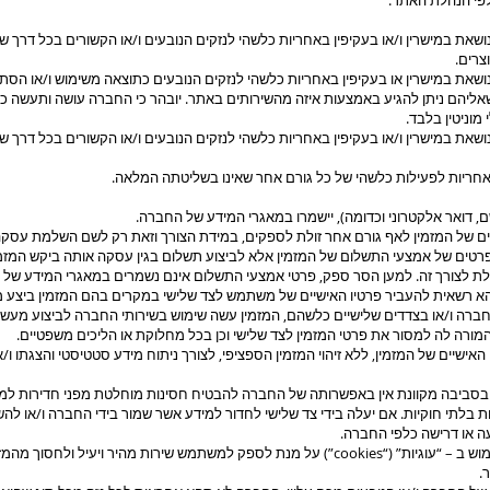
לפי הנהלת האתר.
שאת במישרין ו/או בעקיפין באחריות כלשהי לנזקים הנובעים ו/או הקשורים בכל דרך שה
רים.
ושאת במישרין או בעקיפין באחריות כלשהי לנזקים הנובעים כתוצאה משימוש ו/או הסת
ליהם ניתן להגיע באמצעות איזה מהשירותים באתר. יובהר כי החברה עושה ותעשה כ
מוניטין בלבד.
ושאת במישרין ו/או בעקיפין באחריות כלשהי לנזקים הנובעים ו/או הקשורים בכל דרך שה
ריות לפעילות כלשהי של כל גורם אחר שאינו בשליטתה המלאה.
ם, דואר אלקטרוני וכדומה), יישמרו במאגרי המידע של החברה.
ם של המזמין לאף גורם אחר זולת לספקים, במידת הצורך וזאת רק לשם השלמת עסקה
ים של אמצעי התשלום של המזמין אלא לביצוע תשלום בגין עסקה אותה ביקש המזמין
זולת לצורך זה. למען הסר ספק, פרטי אמצעי התשלום אינם נשמרים במאגרי המידע של
א רשאית להעביר פרטיו האישיים של משתמש לצד שלישי במקרים בהם המזמין ביצע 
בחברה ו/או בצדדים שלישיים כלשהם, המזמין עשה שימוש בשירותי החברה לביצוע מעשה
מורה לה למסור את פרטי המזמין לצד שלישי וכן בכל מחלוקת או הליכים משפטיים.
שיים של המזמין, ללא זיהוי המזמין הספציפי, לצורך ניתוח מידע סטטיסטי והצגתו ו/א
בסביבה מקוונת אין באפשרותה של החברה להבטיח חסינות מוחלטת מפני חדירות למ
ת בלתי חוקיות. אם יעלה בידי צד שלישי לחדור למידע אשר שמור בידי החברה ו/או לה
 או דרישה כלפי החברה.
החברה תהא רשאית לעשות שימוש ב – “עוגיות” (“cookies”) על מנת לספק למשתמש שירות מהיר ויעיל 
.