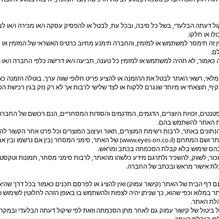
 דעתה הבלעדי, בשל כל סיבה, ובכל עת, לבטל או להפסיק עסקה ו/או מכירה ו/או לבט
לו או חלקו.
ן זה תימסר למשתמש או למזמין, והחברה תימנע מחיוב כרטיס האשראי של המזמין או ת
ם.
אמור, לא תהיה למשתמש או למזמין כל טענה, תביעה ו/או דרישה כלפי החברה ו/או ה
מלאי, רשאי האתר לבטל את ההזמנה או להציע פריט חלופי שווה ערך. בוטלה הזמנה כא
קיף, תוצאתי או מיוחד שנגרם ללקוח או לצד שלישי לרבות אך לא רק נזק בגין רכישת ה
ת פטנטים, זכויות היוצרים, הדגמים, המדגמים והסודות המסחריים, הנם רכושם של החבר
ת האתר להשתמש בהם.
הנתונים באתר, לרבות רשימת המוצרים, תאור ועיצוב המוצרים וכל פרט אחר הקשור לה
אתר ושם המתחם (
www.eyes-on.co.il
) של האתר, סימני המסחר (בין אם נרשמו ובין א
 בהם שימוש בלא קבלת הסכמתה בכתב ומראש.
כור, לשווק, להשכיר ולתרגם מידע כלשהו מהאתר, לרבות סימני מסחר, תמונות וטקסטי
בלת אישור מראש ובכתב של החברה.
ם דף הבית של האתר (קישור עמוק) ואין להציג או לפרסם תכנים כאמור בכל דרך שהיא
 במלוא וכפי שהוא, כך שניתן יהיה לצפות ולהשתמש בו באופן הזהה לחלוטין לשימוש ו
לת האתר.
ביטול של קישור עמוק גם לאחר מתן הסכמתה וזאת לפי שיקול דעתה הבלעדי ובמקרב