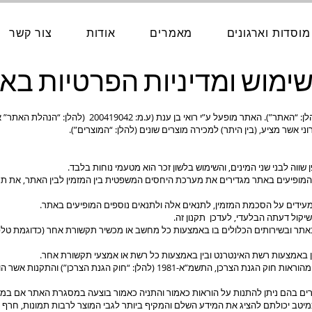
מוסדות וארגונים
מאמרים
אודות
צור קשר
שימוש ומדיניות הפרטיות בא
שר מציע, (בין היתר) למכירה מוצרים שונים (להלן: “המוצרים”).
שווה לבני שני המינים, והשימוש בלשון זכר הוא מטעמי נוחות בלבד.
ש המופיעים באתר מגדירים את מערכת היחסים המשפטית בין המזמין לבין האתר, את ת
עידים על הסכמת המזמין, לתנאים אלה ולתנאים נוספים המופיעים באתר.
יקול דעתה הבלעדי, לעדכן תקנון זה.
תר ובשירותים הכלולים בו באמצעות כל מחשב או מכשיר תקשורת אחר (כדוגמת טלפו
 באמצעות רשת האינטרנט ובין באמצעות כל רשת או אמצעי תקשורת אחר.
אין באמור בתקנון זה כדי לגרוע מהוראות חוק הגנת הצרכן, התשמ”א-1981 (להלן: “חוק הגנת הצרכ
קרים בהם ניתן להתנות על הוראות כאמור והתניה כאמור בוצעה במסגרת האתר אם ב
טב יכולתם להציג את המידע השלם והמקיף ביותר לגבי המוצר לרבות תמונות, חרף 