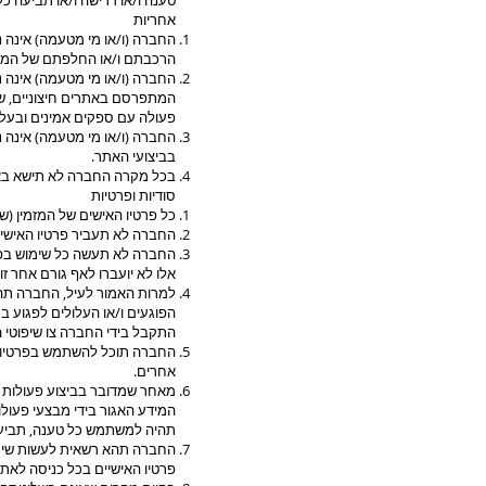
טענה ו/או דרישה ו/או תביעה כ
אחריות
החברה (ו/או מי מטעמה) אינה נו
הרכבתם ו/או החלפתם של המוצ
החברה (ו/או מי מטעמה) אינה נ
המתפרסם באתרים חיצוניים, שא
פעולה עם ספקים אמינים ובעלי 
החברה (ו/או מי מטעמה) אינה נ
בביצועי האתר.
בכל מקרה החברה לא תישא באח
סודיות ופרטיות
כל פרטיו האישים של המזמין (ש
החברה לא תעביר פרטיו האישיי
החברה לא תעשה כל שימוש בפרט
אלו לא יועברו לאף גורם אחר 
למרות האמור לעיל, החברה תה
הפוגעים ו/או העלולים לפגוע 
התקבל בידי החברה צו שיפוטי ה
החברה תוכל להשתמש בפרטיו האי
אחרים.
מאחר שמדובר בביצוע פעולות 
המידע האגור בידי מבצעי פעולו
תהיה למשתמש כל טענה, תביעה
פרטיו האישיים בכל כניסה לאתר