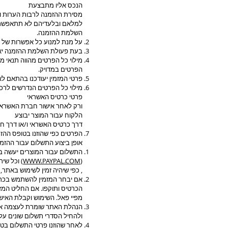
הנכס אליו מתבצעת
מסירת ההזמנה לרבות הערות ומ
למלאם ובלעדיהם לא תתאפשר
השלמת ההזמנה.
על מנת למנוע כל אפשרות של ת
בעת פעולת השלמת ההזמנה יאש
מילוי כל הפרטים מהווה תנאי מ
הפרטים במדויק.
פרטי המזמין יעודכנו בהתאם ל
מילוי כל הפרטים הנדרשים לרכ
פרטי כרטיס האשראי
ורק לאחר אישור חברת האשראי ו
הלקוח עבור המוצר יבוצע
דרך כרטיס האשראי ו/או דרך ח
הפרטים כפי שהוזנו בטופס ההזמנ
אופן ביצוע התשלום עבור ההזמ
התשלום עבור המוצרים יעשה בא
(
WWW.PAYPAL.COM
) וכל שיר
, כפי שיהיה זמין לשימוש באת
אם יבחר המזמין להשתמש בכרטי
הכרטיס ותוקפו. אם החליט המז
מפיי פאל. השימוש וקבלת האישו
הנהלת האתר שומרת לעצמה את 
ולהחיל הסדרי תשלום שונים על
לאחר שהוזנו פרטי התשלום בטופ