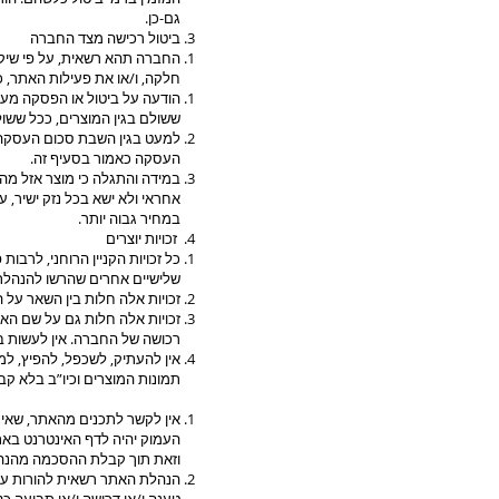
גם-כן.
ביטול רכישה מצד החברה
החברה תהא רשאית, על פי שיקול
חלקה, ו/או את פעילות האתר, כו
הודעה על ביטול או הפסקה מעי
ששולם בגין המוצרים, ככל ששול
למעט בגין השבת סכום העסקה כ
העסקה כאמור בסעיף זה.
במידה והתגלה כי מוצר אזל מה
אחראי ולא ישא בכל נזק ישיר, ע
במחיר גבוה יותר.
זכויות יוצרים
כל זכויות הקניין הרוחני, לרבו
שלישיים אחרים שהרשו להנהל
זכויות אלה חלות בין השאר על 
זכויות אלה חלות גם על שם ה
רכושה של החברה. אין לעשות
אין להעתיק, לשכפל, להפיץ, למ
תמונות המוצרים וכיו”ב בלא ק
אין לקשר לתכנים מהאתר, שאינ
העמוק יהיה לדף האינטרנט באתר
וזאת תוך קבלת ההסכמה מהנה
הנהלת האתר רשאית להורות על 