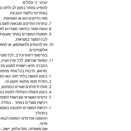
יובהר, כי עלולים
להופיע באתר בתום לב וללא כוונ
באחריות כלשהי הנובעת
מאי הדיוקים ו/או או השגיאות.
כותרות הפרקים מובאות לשם נו
טעות סופר בתיאור מוצר/ים לא
תמונות המוצרים באתר מוצגות לצ
לבין המוצר במציאות.
אין להעתיק ולהשתמש, או לאפ
אלקטרוניים,
בפרסומי דפוס וכיו”ב, לכל מט
המועד שנרשם, לכל עניין ועניי
החברה תהא רשאית למנוע מכל א
מראש, לרבות בכל אחד מהמקרים הבאים:
ביצוע מעשה בלתי חוקי ו/או הפר
הפרת תנאי מתנאי תקנון זה;
מסירת פרטים שגויים במתכוון;
ביצוע פעולה העלולה לפגוע בפע
כרטיס האשראי שברשות המזמין 
רכישת מוצרים באתר - במידה וי
רכישת המוצרים תתבצע באמצעות
בתהליך
ההזמנה את פרטי המזמין הבאים
פרטי,
שם משפחה, מס’ טלפון, יישוב, 