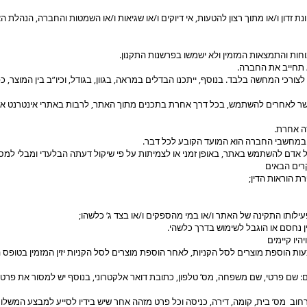
ת זדון ו/או מתוך רצון להטעות, אי דיוקים ו/או שגיאות ו/או השמטות והחברה, הנהלת ה
חות והתמצאות המזמין ולא ישמשו בפרשנות התקנון.
 תחייב את החברה.
ורכי המחשה בלבד. בנוסף, ייתכנו הבדלים במראה, בגוון, בגודל, וכיו”ב בין המוצר, כ
שר לאחרים להשתמש, בכל דרך אחרת בתכנים מתוך האתר, לרבות באתרי אינטרנט א
רה אחרת.
ן, במחשבי החברה הוא המועד הקובע לכל דבר.
דם להשתמש באתר, באופן זמני או לצמיתות על פי שיקול דעתה הבלעדי ומבלי למסו
ת הוראות הדין;
ילותו התקינה של האתר ו/או במי מהספקים ו/או בצד ג’ כלשהו;
נחסם או הוגבל לשימוש בדרך כלשהי.
היו קיימים
 הוספת מוצרים לסל הקניות, לאחר הוספת מוצרים לסל הקניות יזין המזמין בטופס ה
: שם פרטי, שם משפחה, מס’ טלפון, כתובת דואר אלקטרוני, בנוסף יש למסור את פרט
רחוב מס’ בית, קומה, דירה, כניסה וכל פרט מזהה אחר שיש בידיו לסייע למבצע המשל