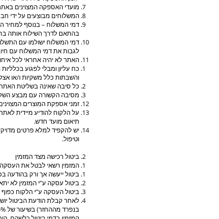
מועדי האספקה המצוינים באתר ו
המשלוחים מבוצעים על ידי חבר
דמי המשלוח – בנוסף למחיר המ
בהתאם לדרך השילוח אותה בחר ה
דמי המשלוח ישולמו עם התשלום
לגבות את דמי המשלוח עם חיוב
האתר לא יהיה אחראי לכל איחו
כח עליון ומבלי לפגוע בכלליות
והשבתות כלל משקיות ו/או אצל 
כל סיבה שאינה בשליטת האתר 
מסיבה הקשורה עם מבצע השלי
זמני אספקת המוצרים המצוינים כ
על הלקוח להודיע מיידית לאת
תיאום מועד חדש.
יש להקפיד למלא פרטים מדויקי
וטיפול.
ביטול רכישה מצד המזמין
המזמין רשאי לבטל את העסקה ב
ביטול ייעשה אך ורק בהודעה ב
ביטול עסקה ע”י המזמין לא יתאפשר ברכי
ביטול העסקה ע”י הלקוח כפוף 
לאחר קבלת הודעת הביטול יושב ל
המזמין בדמי ביטול כלשהם. הור