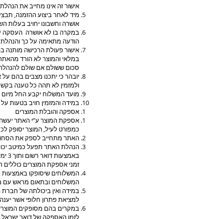
אישור זה אינו מחייב את הנהל
מיד לאחר ביצוע ההזמנה, תבצע
אושרה וחשבונו יחויב בעלות השי
במקרה בו לא אושרה העסקה על 
הודעה מתאימה על כך והנהלת 
אישור פעולת הרכישה מותנה בה
במלאי והמוצר לא הורד מהאתר
סכום ששולם אם שולם להנהלת ה
יובהר כי יתכנו מצבים בהם על
ולמזמין לא תהה כל טענה בקשר
מועד המשלוח יקבע החל מיום אי
במידה והמזמין חויב בטעות על 
אספקה והובלת המוצרים
אספקת המוצר ע”י האתר יעשה 
כמפורט לעיל, המוצר יסופק לכת
האתר מתחייב לספק את הסחורה 
באמצעות דואר רשום ותוך 3 ימי עסקים אם נשלח באמצעות שליח.
זמני אספקת המוצרים כוללים רק 
המשלוחים שיסופקו באמצעות 
המשלוחים ובתאום מראש עם מ
במידה ואין ביכולתה של חברת
למציאת פתרון חלופי אשר יענה ל
במקרים בהם מסופקים המוצרים
לזמן האספקה של דואר ישראל וא