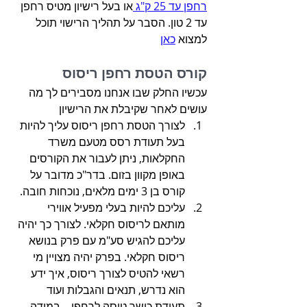
רחפן עד 25 ק"ג 
או בעל רישיון מטיס רחפן 
עד 2 טון. הסבר על תהליך הרישוי תוכל 
למצוא 
כאן
קורס הטסת רחפן ריסוס
עכשיו החלק שבו אנחנו מסבירים לך מה 
עושים לאחר שקיבלת את הרישיון
לצורך הטסת רחפן ריסוס עליך להיות 
בעל תעודת רסס מטעם משרד 
החקלאות, ניתן לעבור את הקורסים 
באופן מקוון בזום. בדר"כ מדובר על 
קורס בן 3 ימים מלאים, נוכחות חובה.
עליכם להיות בעלי מפעיל אווירי 
מותאם לריסוס חקלאי. לצורך כך יהיה 
עליכם להגיש סע"מ עם פרק בנושא 
ריסוס חקלאי. בפרק יהיה מצויין מי 
רשאי להטיס לצורך ריסוס, איך ידע 
הוא נדרש, תנאים והגבלות ועוד
תעודת כושר טיסה לרחפן – במידה 