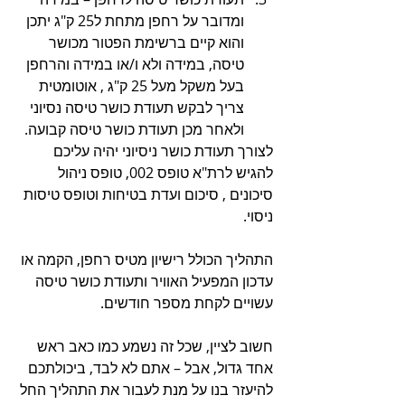
ומדובר על רחפן מתחת ל25 ק"ג יתכן 
והוא קיים ברשימת הפטור מכושר 
טיסה, במידה ולא ו/או במידה והרחפן 
בעל משקל מעל 25 ק"ג , אוטומטית 
צריך לבקש תעודת כושר טיסה נסיוני 
ולאחר מכן תעודת כושר טיסה קבועה.
לצורך תעודת כושר ניסיוני יהיה עליכם 
להגיש לרת"א טופס 002, טופס ניהול 
סיכונים , סיכום ועדת בטיחות וטופס טיסות 
ניסוי.
התהליך הכולל רישיון מטיס רחפן, הקמה או 
עדכון המפעיל האוויר ותעודת כושר טיסה 
עשויים לקחת מספר חודשים. 
חשוב לציין, שכל זה נשמע כמו כאב ראש 
אחד גדול, אבל – אתם לא לבד, ביכולתכם 
להיעזר בנו על מנת לעבור את התהליך החל 